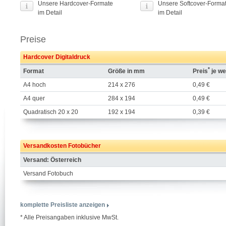
Unsere Hardcover-Formate
Unsere Softcover-Forma
im Detail
im Detail
Preise
Hardcover Digitaldruck
*
Format
Größe in mm
Preis
je we
A4 hoch
214 x 276
0,49 €
A4 quer
284 x 194
0,49 €
Quadratisch 20 x 20
192 x 194
0,39 €
Versandkosten Fotobücher
Versand: Österreich
Versand Fotobuch
komplette Preisliste anzeigen
* Alle Preisangaben inklusive MwSt.