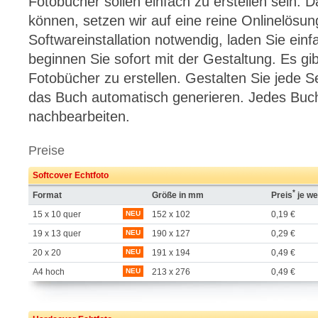
Fotobücher sollen einfach zu erstellen sein. D
können, setzen wir auf eine reine Onlinelösung
Softwareinstallation notwendig, laden Sie einf
beginnen Sie sofort mit der Gestaltung. Es gi
Fotobücher zu erstellen. Gestalten Sie jede Se
das Buch automatisch generieren. Jedes Buch l
nachbearbeiten.
Preise
Softcover Echtfoto
*
Format
Größe in mm
Preis
je we
15 x 10 quer
NEU
152 x 102
0,19 €
19 x 13 quer
NEU
190 x 127
0,29 €
20 x 20
NEU
191 x 194
0,49 €
A4 hoch
NEU
213 x 276
0,49 €