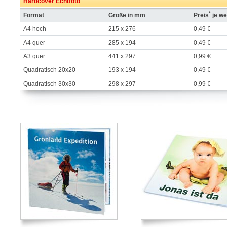
Hardcover Echtfoto
*
Format
Größe in mm
Preis
je we
A4 hoch
215 x 276
0,49 €
A4 quer
285 x 194
0,49 €
A3 quer
441 x 297
0,99 €
Quadratisch 20x20
193 x 194
0,49 €
Quadratisch 30x30
298 x 297
0,99 €