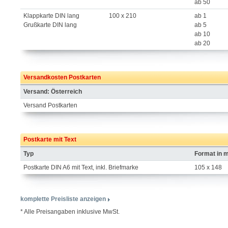
ab 50
Klappkarte DIN lang
100 x 210
ab 1
Grußkarte DIN lang
ab 5
ab 10
ab 20
Versandkosten Postkarten
Versand: Österreich
Versand Postkarten
Postkarte mit Text
Typ
Format in 
Postkarte DIN A6 mit Text, inkl. Briefmarke
105 x 148
komplette Preisliste anzeigen
* Alle Preisangaben inklusive MwSt.