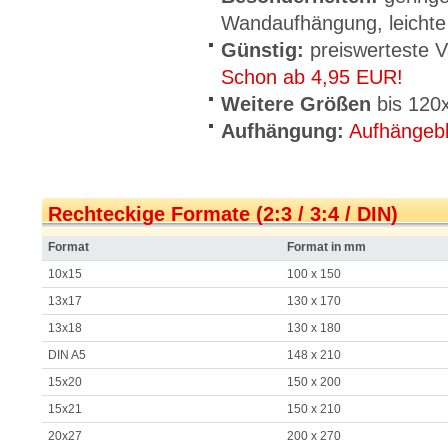
Wandaufhängung, leichte
Günstig:
preiswerteste V
Schon ab 4,95 EUR!
Weitere Größen
bis 120
Aufhängung:
Aufhängeb
Rechteckige Formate (2:3 / 3:4 / DIN)
Format
Format in mm
10x15
100 x 150
13x17
130 x 170
13x18
130 x 180
DIN A5
148 x 210
15x20
150 x 200
15x21
150 x 210
20x27
200 x 270