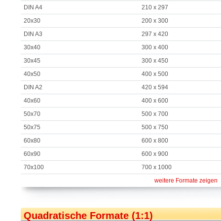
DIN A4
210 x 297
20x30
200 x 300
DIN A3
297 x 420
30x40
300 x 400
30x45
300 x 450
40x50
400 x 500
DIN A2
420 x 594
40x60
400 x 600
50x70
500 x 700
50x75
500 x 750
60x80
600 x 800
60x90
600 x 900
70x100
700 x 1000
weitere Formate zeigen
Quadratische Formate (1:1)