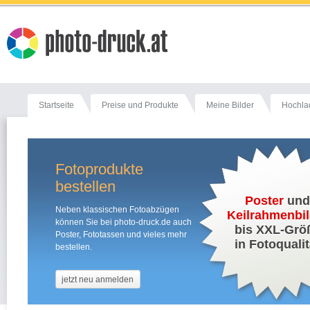
Startseite
Preise und Produkte
Meine Bilder
Hochla
Fotoprodukte
bestellen
Poster
un
Neben klassischen Fotoabzügen
Keilrahmenbil
können Sie bei photo-druck.de auch
bis XXL-Grö
Poster, Fototassen und vieles mehr
in Fotoqualit
bestellen.
jetzt neu anmelden