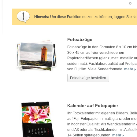
Hinweis:
Um diese Funktion nutzen zu können, loggen Sie sic
Fotoabzüge
Fotoabzüge in den Formaten 8 x 10 cm bi
30 x 45 cm auf vier verschiedenen
Papieroberflächen (glanz, matt, metallic 
seidenmatt). Fachlaborqualität auf Profipa
von Fujifilm. Viele Sonderformate.
mehr
Fotoabzüge bestellen
Kalender auf Fotopapier
Ihr Fotokalender mit eigenen Bildern. Beli
auf Fuji-Fotopapier in matt, glanz oder met
in höchster Qualität. Als Wandkalender in
und A3 oder als Tischkalender mit Aufstell
14 Seiten spiralgebunden.
mehr