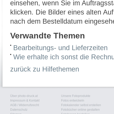
einsehen, wenn Sie im Auftragsst
klicken. Die Bilder eines alten A
nach dem Bestelldatum eingeseh
Verwandte Themen
Bearbeitungs- und Lieferzeiten
Wie erhalte ich sonst die Rechn
zurück zu Hilfethemen
Über photo-druck.at
Unsere Fotoprodukte
Impressum & Kontakt
Fotos entwickeln
AGB
/
Widerrufsrecht
Fotokalender selbst erstellen
Datenschutz
Fotobücher online gestalten