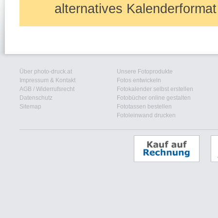
alternatives Kalenderforma
Über photo-druck.at
Unsere Fotoprodukte
Impressum & Kontakt
Fotos entwickeln
AGB
/
Widerrufsrecht
Fotokalender selbst erstellen
Datenschutz
Fotobücher online gestalten
Sitemap
Fototassen bestellen
Fotoleinwand drucken