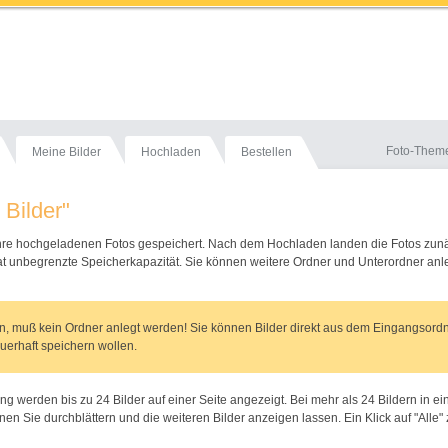
Foto-Them
Meine Bilder
Hochladen
Bestellen
 Bilder"
Ihre hochgeladenen Fotos gespeichert. Nach dem Hochladen landen die Fotos zun
at unbegrenzte Speicherkapazität. Sie können weitere Ordner und Unterordner anle
, muß kein Ordner anlegt werden! Sie können Bilder direkt aus dem Eingangsordne
uerhaft speichern wollen.
ng werden bis zu 24 Bilder auf einer Seite angezeigt. Bei mehr als 24 Bildern in 
nen Sie durchblättern und die weiteren Bilder anzeigen lassen. Ein Klick auf "Alle" 