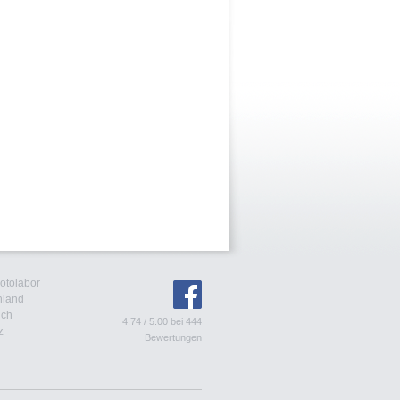
Fotolabor
hland
ich
4.74
/
5.00
bei
444
z
Bewertungen