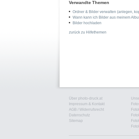
Verwandte Themen
Ordner & Bilder verwalten (anlegen, kop
Wann kann ich Bilder aus meinem Alb
Bilder hochladen
zurück zu Hilfethemen
Über photo-druck.at
Unse
Impressum & Kontakt
Foto
AGB
/
Widerrufsrecht
Foto
Datenschutz
Foto
Sitemap
Foto
Foto