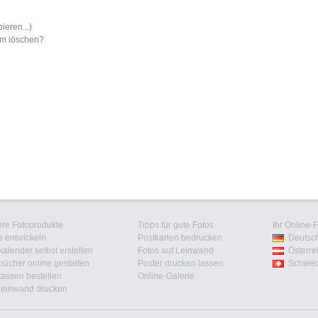
ieren...)
um löschen?
re Fotoprodukte
Tipps für gute Fotos
Ihr Online-
s entwickeln
Postkarten bedrucken
Deutsc
kalender selbst erstellen
Fotos auf Leinwand
Österre
bücher online gestalten
Poster drucken lassen
Schwei
tassen bestellen
Online-Galerie
leinwand drucken