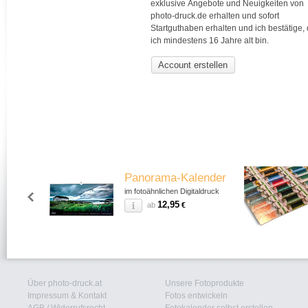
exklusive Angebote und Neuigkeiten von
photo-druck.de erhalten und sofort
Startguthaben erhalten und ich bestätige,
ich mindestens 16 Jahre alt bin.
Account erstellen
Panorama-Kalender
im fotoähnlichen Digitaldruck
12,95
ab
€
Über photo-druck.at
Unsere Fotoprodukte
Impressum & Kontakt
Fotos entwickeln