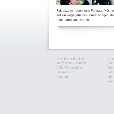
Fotoabzüge haben feste Formate. Möchte
auf ein vorgegebenes Format bringen, da
Bildbearbeitung zurecht.
Über photo-druck.at
Unse
Impressum & Kontakt
Foto
AGB
/
Widerrufsrecht
Foto
Datenschutz
Foto
Sitemap
Foto
Foto