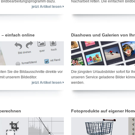
in Bildbearbeitungsprogramm dazu.
Nacharbeit retten. Die einfachen Bildbe
jetzt Artikel lesen
 – einfach online
Diashows und Galerien von Ih
en Sie die Bildausschnitte direkte vor
Die jüngsten Urlaubsbilder sofort für Ih
mit unserem Bildeditor.
unseren Service geladene Bilder könne
jetzt Artikel lesen
werden.
 berechnen
Fotoprodukte auf eigener Hom