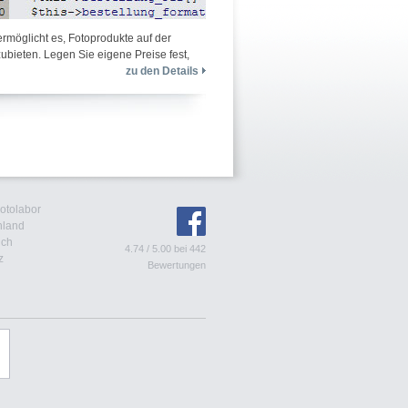
rmöglicht es, Fotoprodukte auf der
bieten. Legen Sie eigene Preise fest,
zu den Details
Fotolabor
hland
ich
4.74
/
5.00
bei
442
z
Bewertungen