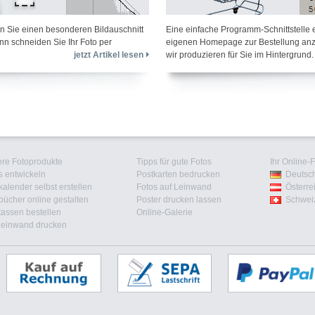
n Sie einen besonderen Bildauschnitt
Eine einfache Programm-Schnittstelle e
nn schneiden Sie Ihr Foto per
eigenen Homepage zur Bestellung anzu
jetzt Artikel lesen
wir produzieren für Sie im Hintergrund.
re Fotoprodukte
Tipps für gute Fotos
Ihr Online-
s entwickeln
Postkarten bedrucken
Deutsc
kalender selbst erstellen
Fotos auf Leinwand
Österre
bücher online gestalten
Poster drucken lassen
Schwei
tassen bestellen
Online-Galerie
leinwand drucken